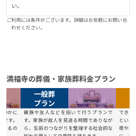
い。
ご利用には条件がございます。詳細はお気軽にお問い合
わせください。
満福寺の葬儀・家族葬料金プラン
一般葬
プラン
と静かに
親族や友⼈などを招いて⾏うプランで
できる
ンです。
す。家族が故⼈を⾒送る時間でありなが
という
できるの
ら、⽣前のつながりを整理する社会的な
夜や葬
別れの場としての意味も持ちます。
に、⽕