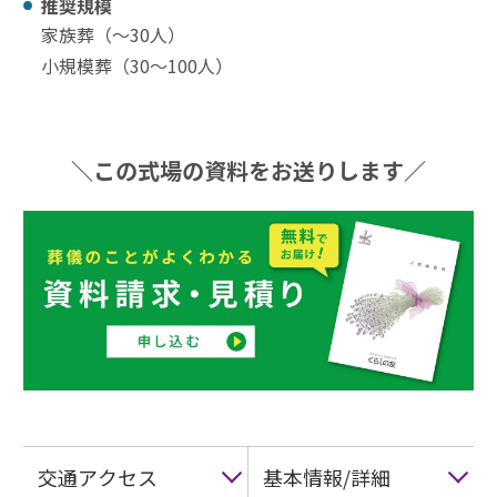
推奨規模
家族葬（〜30⼈）
小規模葬（30〜100⼈）
＼この式場の資料をお送りします／
交通アクセス
基本情報/詳細