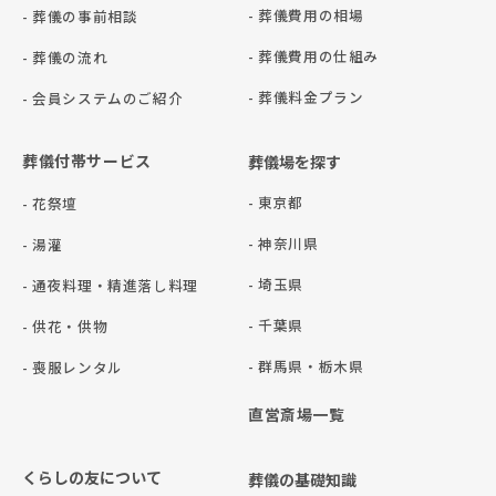
- 葬儀費用の相場
- 葬儀の事前相談
- 葬儀費用の仕組み
- 葬儀の流れ
- 葬儀料金プラン
- 会員システムのご紹介
葬儀付帯サービス
葬儀場を探す
- 東京都
- 花祭壇
- 神奈川県
- 湯灌
- 埼玉県
- 通夜料理・精進落し料理
- 千葉県
- 供花・供物
- 群⾺県・栃⽊県
- 喪服レンタル
直営斎場一覧
くらしの友について
葬儀の基礎知識