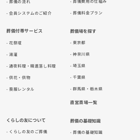
- 葬儀費用の仕組み
- 葬儀の流れ
- 葬儀料金プラン
- 会員システムのご紹介
葬儀付帯サービス
葬儀場を探す
- 東京都
- 花祭壇
- 神奈川県
- 湯灌
- 埼玉県
- 通夜料理・精進落し料理
- 千葉県
- 供花・供物
- 群⾺県・栃⽊県
- 喪服レンタル
直営斎場一覧
くらしの友について
葬儀の基礎知識
- くらしの友のご葬儀
- 葬儀の基礎知識