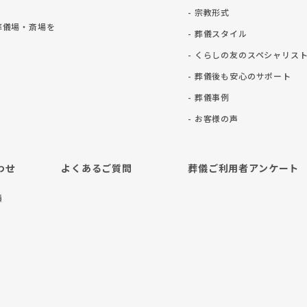
- 宗教形式
葬儀場・斎場を
- 葬儀スタイル
- くらしの友のスペシャリス
- 葬儀後も安⼼のサポート
- 葬儀事例
- お客様の声
わせ
よくあるご質問
葬儀ご利用者アンケート
積