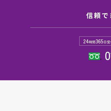
信頼で
24
365
時間
日受
0