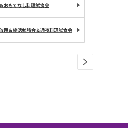
＆おもてなし料理試食会
放題＆終活勉強会＆通夜料理試食会