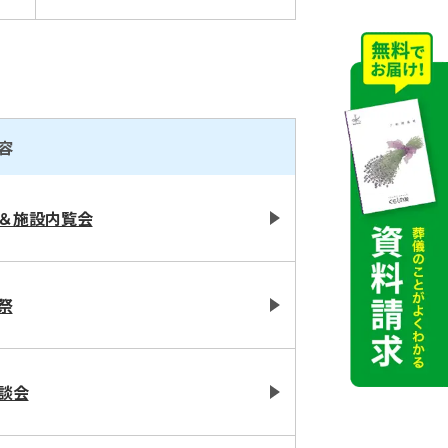
容
＆施設内覧会
祭
談会