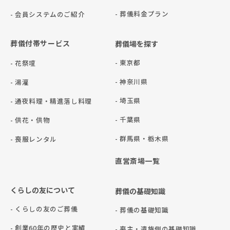
- 葬儀料金プラン
- 会員システムのご紹介
葬儀付帯サービス
葬儀場を探す
- 東京都
- 花祭壇
- 神奈川県
- 湯灌
- 埼玉県
- 通夜料理・精進落し料理
- 千葉県
- 供花・供物
- 群⾺県・栃⽊県
- 喪服レンタル
直営斎場一覧
くらしの友について
葬儀の基礎知識
- くらしの友のご葬儀
- 葬儀の基礎知識
- 創業60年の歴史と実績
- 喪主・遺族側の基礎知識