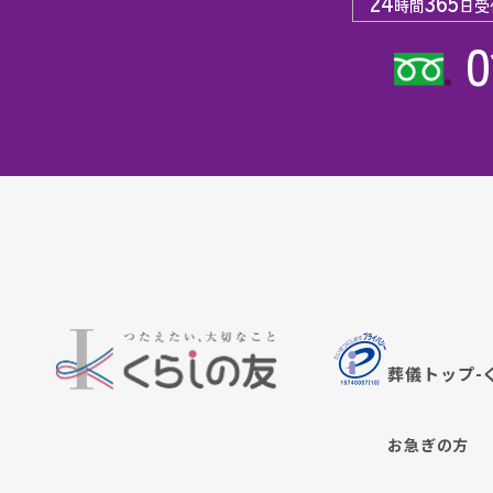
24
365
時間
日受
0
葬儀トップ-
お急ぎの方