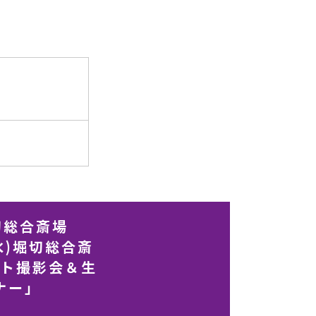
切総合斎場
(水)堀切総合斎
ォト撮影会＆生
ナー」