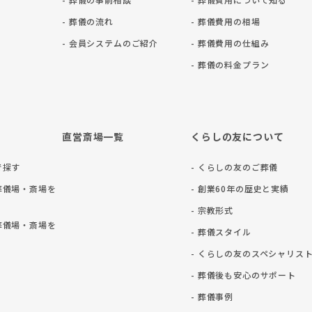
- 葬儀の流れ
- 葬儀費用の相場
- 会員システムのご紹介
- 葬儀費用の仕組み
- 葬儀の料⾦プラン
直営斎場一覧
くらしの友について
で探す
- くらしの友のご葬儀
葬儀場・斎場を
- 創業60年の歴史と実績
- 宗教形式
葬儀場・斎場を
- 葬儀スタイル
- くらしの友のスペシャリス
- 葬儀後も安⼼のサポート
- 葬儀事例