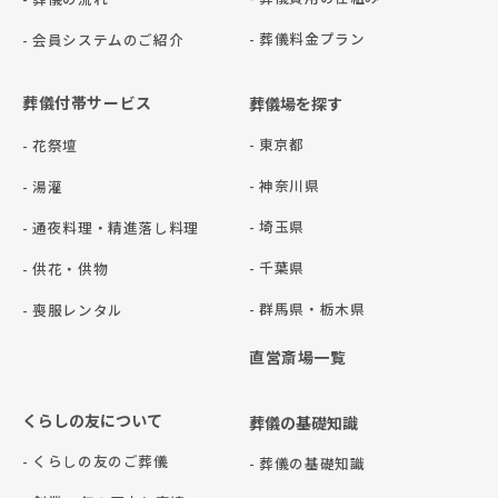
- 葬儀料金プラン
- 会員システムのご紹介
葬儀付帯サービス
葬儀場を探す
- 東京都
- 花祭壇
- 神奈川県
- 湯灌
- 埼玉県
- 通夜料理・精進落し料理
- 千葉県
- 供花・供物
- 群⾺県・栃⽊県
- 喪服レンタル
直営斎場一覧
くらしの友について
葬儀の基礎知識
- くらしの友のご葬儀
- 葬儀の基礎知識