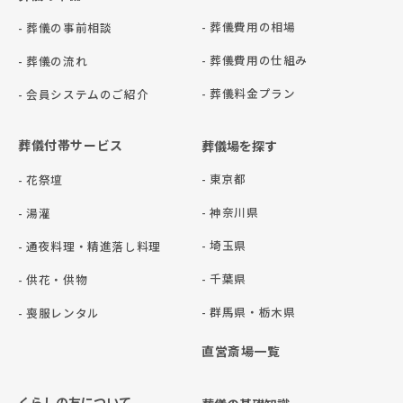
- 葬儀費用の相場
- 葬儀の事前相談
- 葬儀費用の仕組み
- 葬儀の流れ
- 葬儀料金プラン
- 会員システムのご紹介
葬儀付帯サービス
葬儀場を探す
- 東京都
- 花祭壇
- 神奈川県
- 湯灌
- 埼玉県
- 通夜料理・精進落し料理
- 千葉県
- 供花・供物
- 群⾺県・栃⽊県
- 喪服レンタル
直営斎場一覧
くらしの友について