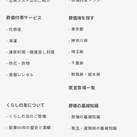
- 会員システムのご紹介
葬儀付帯サービス
葬儀場を探す
- 東京都
- 花祭壇
- 神奈川県
- 湯灌
- 埼玉県
- 通夜料理・精進落し料理
- 千葉県
- 供花・供物
- 群⾺県・栃⽊県
- 喪服レンタル
直営斎場一覧
くらしの友について
葬儀の基礎知識
- くらしの友のご葬儀
- 葬儀の基礎知識
- 創業60年の歴史と実績
- 喪主・遺族側の基礎知識