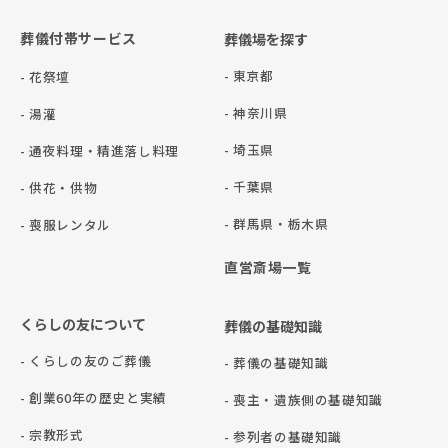
葬儀付帯サービス
葬儀場を探す
- 東京都
- 花祭壇
- 神奈川県
- 湯灌
- 埼玉県
- 通夜料理・精進落し料理
- 千葉県
- 供花・供物
- 群⾺県・栃⽊県
- 喪服レンタル
直営斎場一覧
くらしの友について
葬儀の基礎知識
- くらしの友のご葬儀
- 葬儀の基礎知識
- 創業60年の歴史と実績
- 喪主・遺族側の基礎知識
- 宗教形式
- 参列者の基礎知識