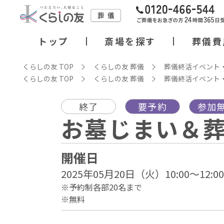
トップ
斎場を探す
葬儀費
くらしの友 TOP
くらしの友 葬儀
葬儀終活イベント
くらしの友 TOP
くらしの友 葬儀
葬儀終活イベント
終了
要予約
参加
お墓じまい＆
開催日
2025年05月20日（火）10:00～12:00
※予約制各部20名まで
※無料