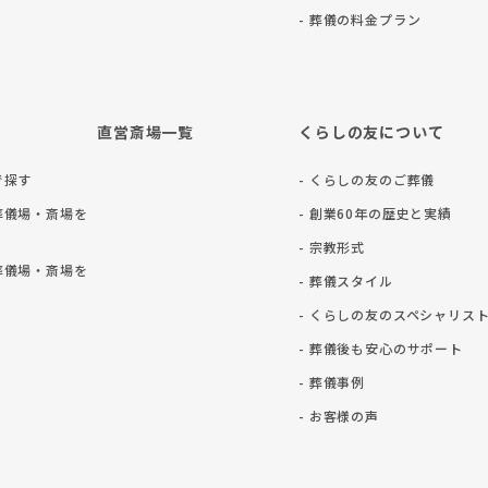
- 葬儀の料⾦プラン
直営斎場一覧
くらしの友について
で探す
- くらしの友のご葬儀
葬儀場・斎場を
- 創業60年の歴史と実績
- 宗教形式
葬儀場・斎場を
- 葬儀スタイル
- くらしの友のスペシャリス
- 葬儀後も安⼼のサポート
- 葬儀事例
- お客様の声