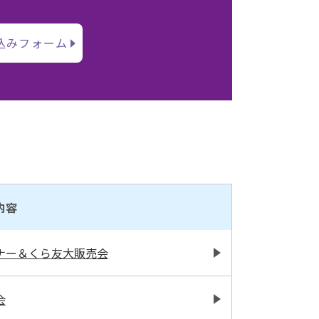
込みフォーム
内容
ナー＆くら友大販売会
会