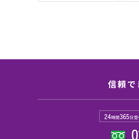
信頼で
24
365
時間
日受
0