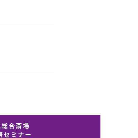
見総合斎場
祭セミナー