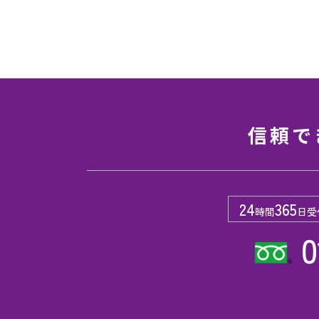
信頼で
24
365
時間
日受
0