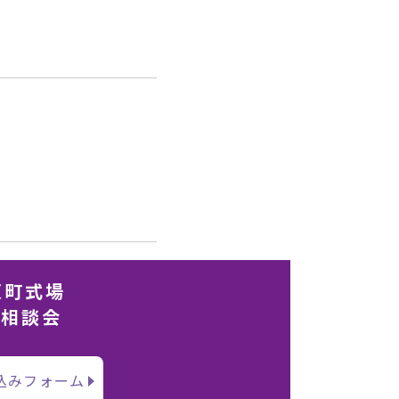
反町式場
＆相談会
込みフォーム