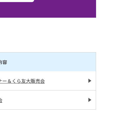
内容
ナー＆くら友大販売会
会