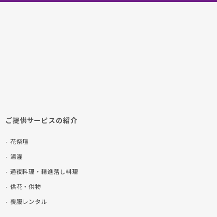
ご提供サービスの紹介
- 花祭壇
- 湯灌
- 通夜料理・精進落し料理
- 供花・供物
- 喪服レンタル