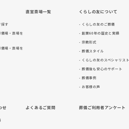
直営斎場一覧
くらしの友について
で探す
- くらしの友のご葬儀
葬儀場・斎場を
- 創業60年の歴史と実績
- 宗教形式
葬儀場・斎場を
- 葬儀スタイル
- くらしの友のスペシャリス
- 葬儀後も安⼼のサポート
- 葬儀事例
- お客様の声
わせ
よくあるご質問
葬儀ご利用者アンケート
積