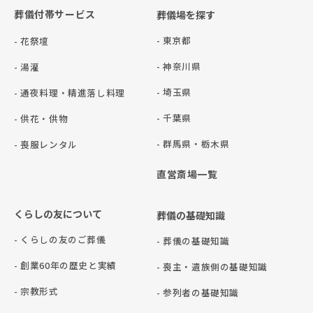
葬儀付帯サービス
葬儀場を探す
- 東京都
- 花祭壇
- 神奈川県
- 湯灌
- 埼玉県
- 通夜料理・精進落し料理
- 千葉県
- 供花・供物
- 群⾺県・栃⽊県
- 喪服レンタル
直営斎場一覧
くらしの友について
葬儀の基礎知識
- くらしの友のご葬儀
- 葬儀の基礎知識
- 創業60年の歴史と実績
- 喪主・遺族側の基礎知識
- 宗教形式
- 参列者の基礎知識