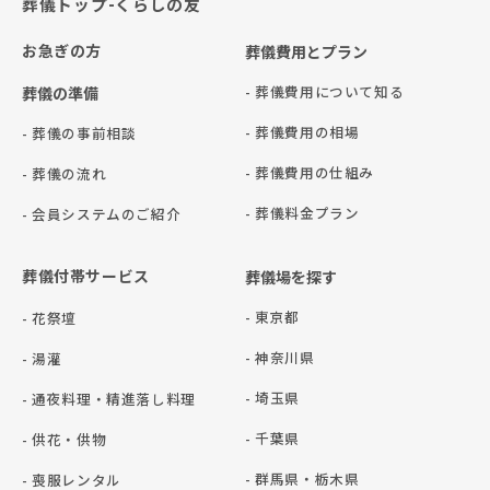
葬儀トップ-くらしの友
お急ぎの方
葬儀費用とプラン
- 葬儀費用について知る
葬儀の準備
- 葬儀費用の相場
- 葬儀の事前相談
- 葬儀費用の仕組み
- 葬儀の流れ
- 葬儀料金プラン
- 会員システムのご紹介
葬儀付帯サービス
葬儀場を探す
- 東京都
- 花祭壇
- 神奈川県
- 湯灌
- 埼玉県
- 通夜料理・精進落し料理
- 千葉県
- 供花・供物
- 群⾺県・栃⽊県
- 喪服レンタル