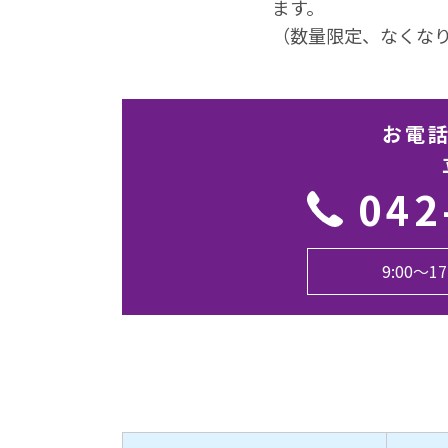
ます。
（数量限定、なくな
お電
042
9:00〜