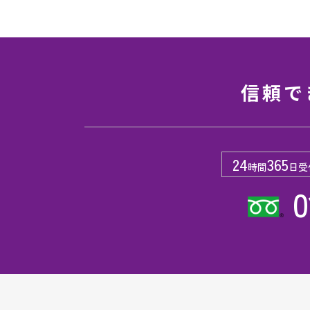
信頼で
24
365
時間
日受
0