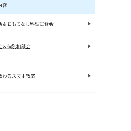
内容
会＆おもてなし料理試食会
会＆個別相談会
教わるスマホ教室