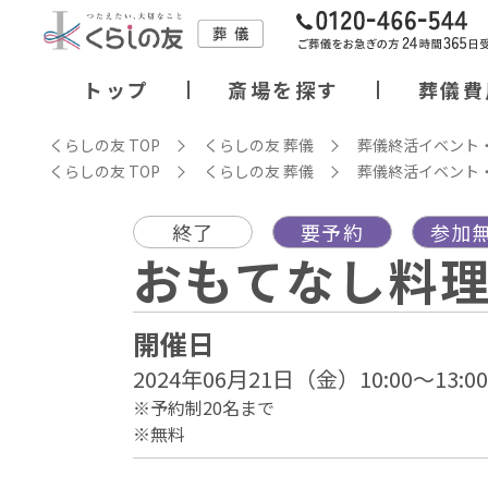
トップ
斎場を探す
葬儀費
くらしの友 TOP
くらしの友 葬儀
葬儀終活イベント
くらしの友 TOP
くらしの友 葬儀
葬儀終活イベント
終了
要予約
参加
おもてなし料
開催日
2024年06月21日（金）10:00～13:00
※予約制20名まで
※無料