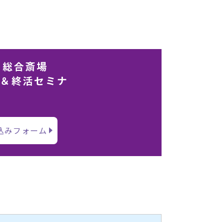
川総合斎場
食＆終活セミナ
込みフォーム