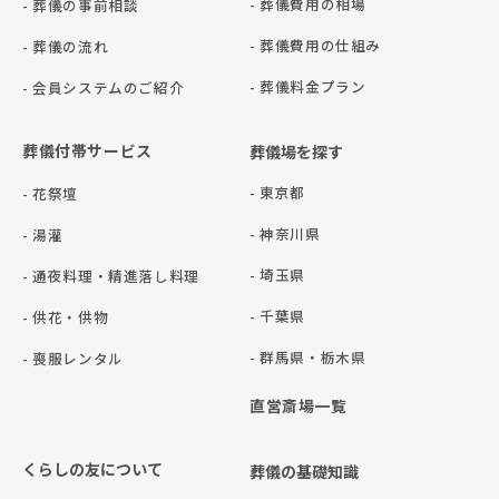
- 葬儀費用の相場
- 葬儀の事前相談
- 葬儀費用の仕組み
- 葬儀の流れ
- 葬儀料金プラン
- 会員システムのご紹介
葬儀付帯サービス
葬儀場を探す
- 東京都
- 花祭壇
- 神奈川県
- 湯灌
- 埼玉県
- 通夜料理・精進落し料理
- 千葉県
- 供花・供物
- 群⾺県・栃⽊県
- 喪服レンタル
直営斎場一覧
くらしの友について
葬儀の基礎知識