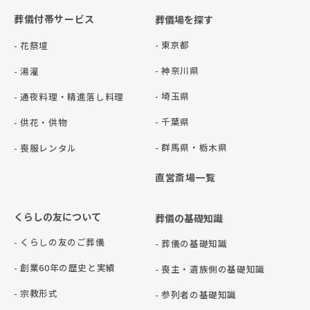
葬儀付帯サービス
葬儀場を探す
- 東京都
- 花祭壇
- 神奈川県
- 湯灌
- 埼玉県
- 通夜料理・精進落し料理
- 千葉県
- 供花・供物
- 群⾺県・栃⽊県
- 喪服レンタル
直営斎場一覧
くらしの友について
葬儀の基礎知識
- くらしの友のご葬儀
- 葬儀の基礎知識
- 創業60年の歴史と実績
- 喪主・遺族側の基礎知識
- 宗教形式
- 参列者の基礎知識