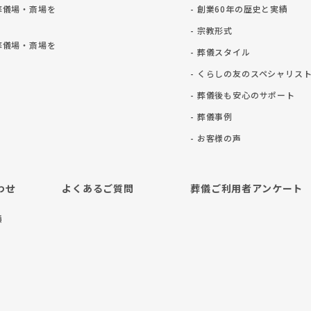
葬儀場・斎場を
- 創業60年の歴史と実績
- 宗教形式
葬儀場・斎場を
- 葬儀スタイル
- くらしの友のスペシャリス
- 葬儀後も安⼼のサポート
- 葬儀事例
- お客様の声
わせ
よくあるご質問
葬儀ご利用者アンケート
積