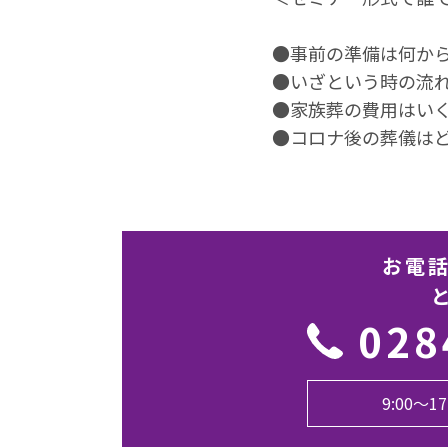
●事前の準備は何か
●いざという時の流
●家族葬の費⽤はい
●コロナ後の葬儀は
お電
028
9:00〜