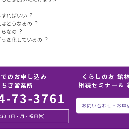
らすればいい︖
れはどうなるの︖
くらなの︖
どう変化しているの︖
話でのお申し込み
くらしの友 館
相続セミナー＆ 
とちぎ営業所
4-73-3761
お問い合わせ・お申
17:30（日・月・祝日休）