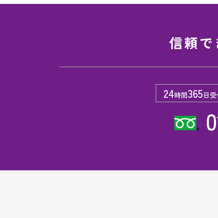
信頼で
24
365
時間
日受
0