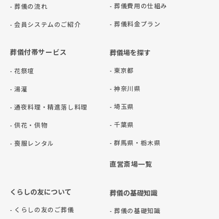
- 葬儀費用の仕組み
- 葬儀の流れ
- 葬儀料金プラン
- 会員システムのご紹介
葬儀付帯サービス
葬儀場を探す
- 東京都
- 花祭壇
- 神奈川県
- 湯灌
- 埼玉県
- 通夜料理・精進落し料理
- 千葉県
- 供花・供物
- 群⾺県・栃⽊県
- 喪服レンタル
直営斎場一覧
くらしの友について
葬儀の基礎知識
- くらしの友のご葬儀
- 葬儀の基礎知識