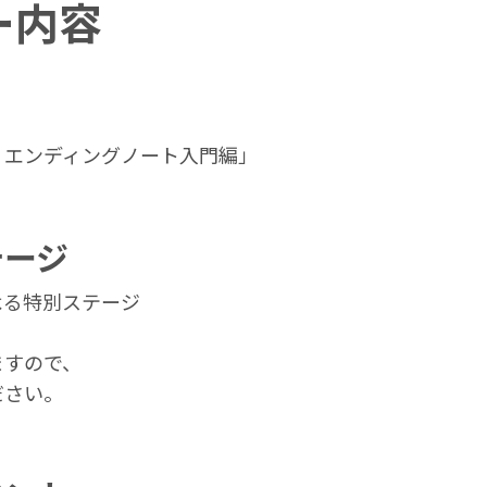
ー内容
！エンディングノート入門編」
テージ
よる特別ステージ
ますので、
ださい。