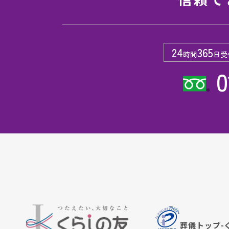
24
365
時間
日受
0
葬儀トップ-