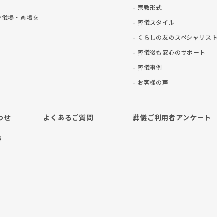
- 宗教形式
葬儀場・斎場を
- 葬儀スタイル
- くらしの友のスペシャリス
- 葬儀後も安⼼のサポート
- 葬儀事例
- お客様の声
わせ
よくあるご質問
葬儀ご利用者アンケート
積