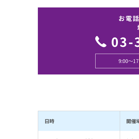
お電
03-
9:00〜
日時
開催