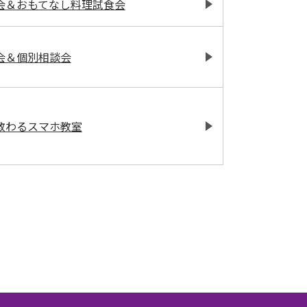
会＆おもてなし料理試食会
会＆個別相談会
教わるスマホ教室