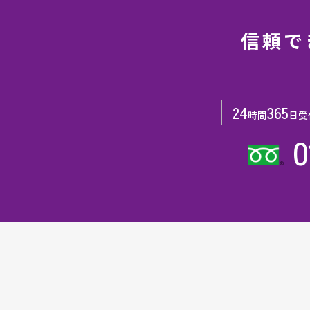
信頼で
24
365
時間
日受
0