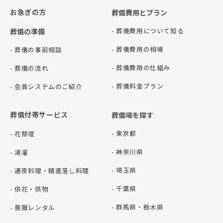
お急ぎの方
葬儀費用とプラン
- 葬儀費用について知る
葬儀の準備
- 葬儀費用の相場
- 葬儀の事前相談
- 葬儀費用の仕組み
- 葬儀の流れ
- 葬儀料金プラン
- 会員システムのご紹介
葬儀付帯サービス
葬儀場を探す
- 東京都
- 花祭壇
- 神奈川県
- 湯灌
- 埼玉県
- 通夜料理・精進落し料理
- 千葉県
- 供花・供物
- 群⾺県・栃⽊県
- 喪服レンタル