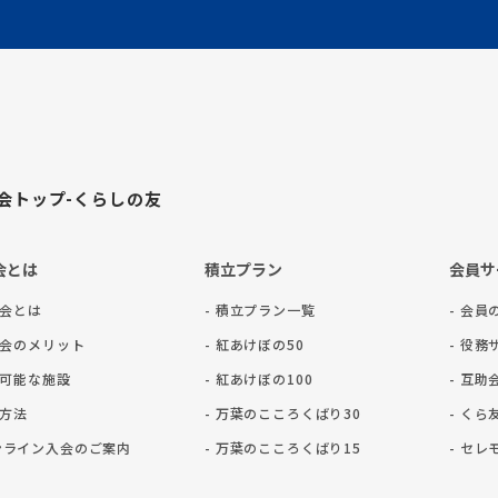
会トップ-くらしの友
会とは
積立プラン
会員サ
助会とは
- 積立プラン一覧
- 会員
助会のメリット
- 紅あけぼの50
- 役
用可能な施設
- 紅あけぼの100
- 互
会方法
- 万葉のこころくばり30
- く
ライン入会のご案内
- 万葉のこころくばり15
- セ