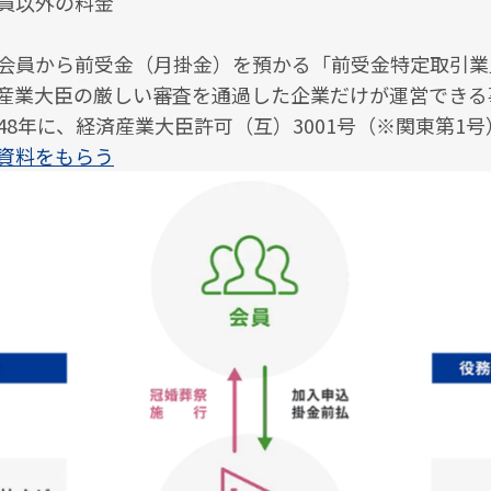
員以外の料金
会員から前受⾦（⽉掛⾦）を預かる「前受⾦特定取引業
産業⼤⾂の厳しい審査を通過した企業だけが運営できる
48年に、経済産業⼤⾂許可（互）3001号（※関東第1
資料をもらう