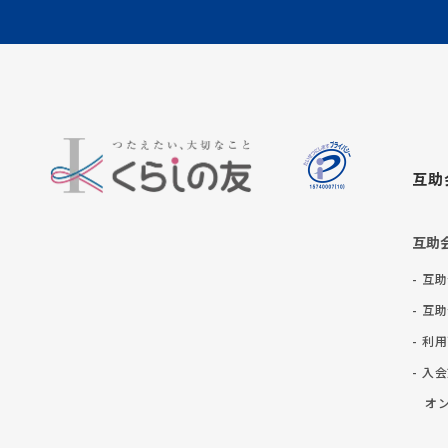
互助
互助
- 互
- 互
- 利
- 入
オン