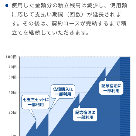
使⽤した⾦額分の積⽴残⾼は減少し、使⽤額
に応じて⽀払い期間（回数）が延⻑されま
す。
その後は、契約コースが完納するまで積
⽴てを継続していただきます。