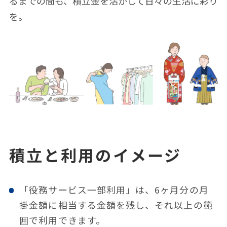
るまでの間も、積⽴⾦を活かして⽇々の⽣活に彩り
を。
積⽴と利⽤のイメージ
「役務サービス⼀部利⽤」は、6ヶ⽉分の⽉
掛⾦額に相当する⾦額を残し、それ以上の範
囲で利⽤できます。