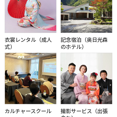
⾐裳レンタル（成⼈
記念宿泊（奥⽇光森
式）
のホテル）
カルチャースクール
撮影サービス（出張