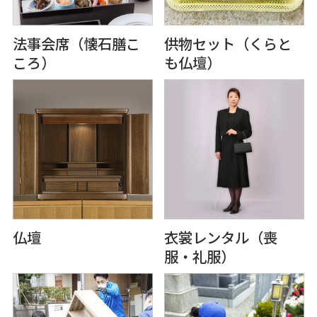
法事会席（懐⽯膳こ
供物セット（くらと
ころ）
も仏壇）
仏壇
⾐裳レンタル（喪
服・礼服）