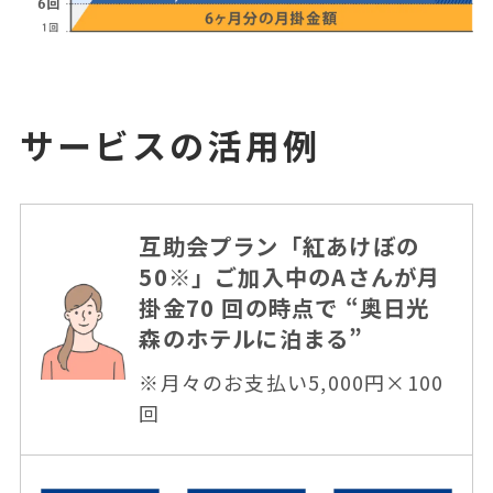
サービスの活⽤例
互助会プラン「紅あけぼの
50※」ご加⼊中のAさんが
⽉
掛⾦70 回の時点で “奥⽇光
森のホテルに泊まる”
※⽉々のお⽀払い5,000円×100
回