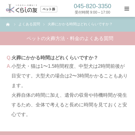
045-820-3350
受付時間 9:00～17:00
ーム
よくある質問
火葬にかかる時間はどれくらいですか？
トップ
ペットの火葬方法・料金のよくある質問
ペット葬プラン
Q.
火葬にかかる時間はどれくらいですか？
葬儀の流れ
A.
小型犬・猫は1〜1.5時間程度、中型犬は2時間前後が
目安です。大型犬の場合は2〜3時間かかることもあり
コラム
ます。
よくある質問
火葬自体の時間に加え、遺骨の収骨や待機時間が発生
するため、全体で考えると長めに時間を見ておくと安
お問い合わせ
心です。
お問い合わせフォーム