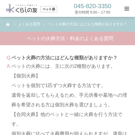
045-820-3350
受付時間 9:00～17:00
ーム
よくある質問
ペット火葬の方法にはどんな種類がありますか？
トップ
ペットの火葬方法・料金のよくある質問
ペット葬プラン
Q.
ペット火葬の方法にはどんな種類がありますか？
葬儀の流れ
A.
ペットの火葬には、主に次の2種類があります。
【個別火葬】
コラム
ペットを個別で1匹ずつ火葬する方法です。
よくある質問
遺骨を返却してもらえるため、手元供養や墓地への埋
葬を希望される方は個別火葬を選びましょう。
お問い合わせ
【合同火葬】他のペットと一緒に火葬を行う方法で
す。
お問い合わせフォーム
個別火葬に比べて火葬費用が抑えられますが、遺骨は