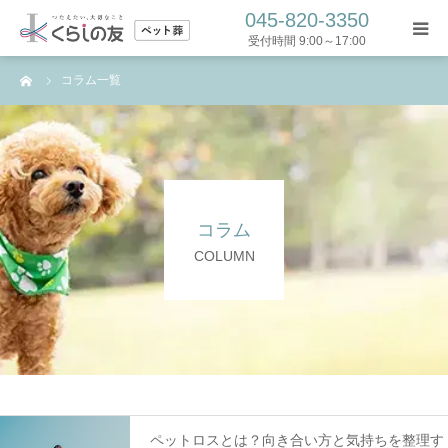
045-820-3350
受付時間 9:00～17:00
ーム
コラム一覧
トップ
ペット葬プラン
葬儀の流れ
コラム
コラム
COLUMN
よくある質問
お問い合わせ
ペットロスとは？向き合い方と気持ちを整理す