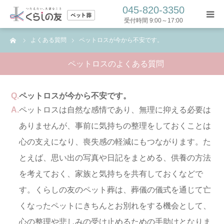
045-820-3350
受付時間 9:00～17:00
ーム
よくある質問
ペットロスが今から不安です。
トップ
ペットロスのよくある質問
ペット葬プラン
Q.
ペットロスが今から不安です。
葬儀の流れ
A.
ペットロスは自然な感情であり、無理に抑える必要は
ありませんが、事前に気持ちの整理をしておくことは
コラム
心の支えになり、喪失感の軽減にもつながります。た
よくある質問
とえば、思い出の写真や日記をまとめる、供養の方法
を考えておく、家族と気持ちを共有しておくなどで
お問い合わせ
す。くらしの友のペット葬は、葬儀の儀式を通じて亡
くなったペットにきちんとお別れをする機会として、
お問い合わせフォーム
心の整理や悲しみの受け止めるための手助けとなりま