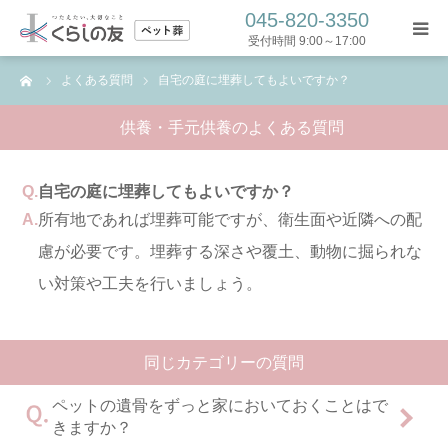
045-820-3350
受付時間 9:00～17:00
ーム
よくある質問
自宅の庭に埋葬してもよいですか？
トップ
供養・手元供養のよくある質問
ペット葬プラン
Q.
自宅の庭に埋葬してもよいですか？
葬儀の流れ
A.
所有地であれば埋葬可能ですが、衛生面や近隣への配
慮が必要です。埋葬する深さや覆土、動物に掘られな
コラム
い対策や工夫を行いましょう。
よくある質問
同じカテゴリーの質問
お問い合わせ
ペットの遺骨をずっと家においておくことはで
きますか？
お問い合わせフォーム