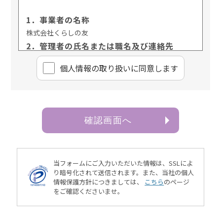
1．事業者の名称
株式会社くらしの友
2．管理者の氏名または職名及び連絡先
管理者名：個人情報保護管理責任者 樋口 佳浩
個⼈情報の取り扱いに同意します
連絡先：03-3735-3102
3．個人情報の利用目的
ご本人より書面等（ホームページや電子メール等によ
るものを含む。以下「書面」という）に記載された個
確認画面へ
人情報を直接取得する場合、お客様情報は、お客様の
お問い合わせ・お申込みに関する回答、資料送付、会
員情報の変更等に利用いたします。
4．個人情報の第三者提供
当フォームにご入力いただいた情報は、SSLによ
当社は、次に掲げる場合を除き、お客様の個人情報を
り暗号化されて送信されます。
また、当社の個人
情報保護方針につきましては、
こちら
のページ
第三者に提供することはございません。
をご確認くださいませ。
（1）ご本人様の同意がある場合
（2）法令に基づく場合