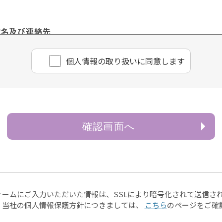
職名及び連絡先
理責任者 樋口 佳浩
個⼈情報の取り扱いに同意します
ページや電子メール等によるものを含む。以下「書面」という
情報は、お客様のお問い合わせ・お申込みに関する回答、資料
確認画面へ
供
除き、お客様の個人情報を第三者に提供することはございませ
ある場合
は財産の保護のために必要がある場合であって、ご本人様の
ォームにご入力いただいた情報は、SSLにより暗号化されて送信さ
、当社の個人情報保護方針につきましては、
こちら
のページをご確
は児童の健全な育成の推進のために特に必要がある場合であ