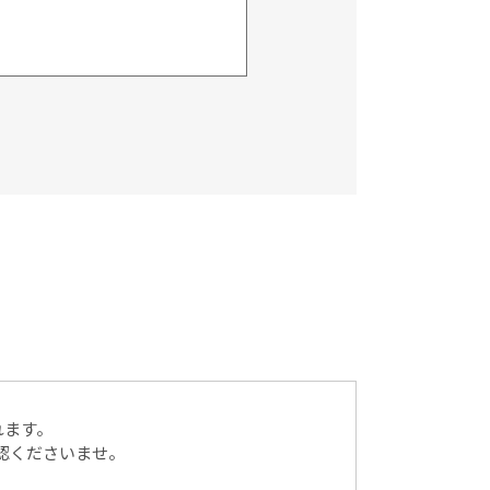
）に記載された個人情報を
送付、会員情報の変更等に
ん。
同意を得ることが困難な
れます。
認くださいませ。
って、ご本人様の同意を