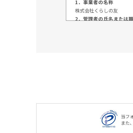
1．事業者の名称
株式会社くらしの友
2．管理者の氏名または
管理者名：個人情報保護管
連絡先：03-3735-3102
3．個人情報の利用目的
ご本人より書面等（ホーム
直接取得する場合、お客様
利用いたします。
4．個人情報の第三者提
当社は、次に掲げる場合を
（1）ご本人様の同意が
（2）法令に基づく場合
（3）人の生命、身体又
当フ
場合
また
（4）公衆衛生の向上又