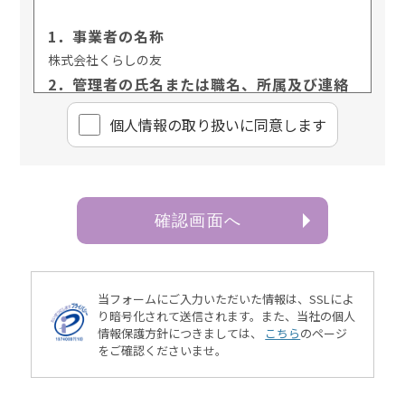
1．事業者の名称
株式会社くらしの友
2．管理者の氏名または職名、所属及び連絡
先
個⼈情報の取り扱いに同意します
管理者名：個人情報保護管理責任者 樋口 佳浩
所属部署：総合企画本部
連絡先：03-3735-3102
3．個人情報の利用目的
確認画面へ
ご本人より書面等（ホームページや電子メール等によ
るものを含む。以下「書面」という）に記載された個
人情報を直接取得する場合、お客様情報は、お客様の
お問い合わせ・お申込みに関する回答、資料送付、会
当フォームにご入力いただいた情報は、SSLによ
員情報の変更等に利用いたします。
り暗号化されて送信されます。
また、当社の個人
情報保護方針につきましては、
こちら
のページ
4．個人情報の第三者提供
をご確認くださいませ。
当社は、次に掲げる場合を除き、お客様の個人情報を
第三者に提供することはございません。