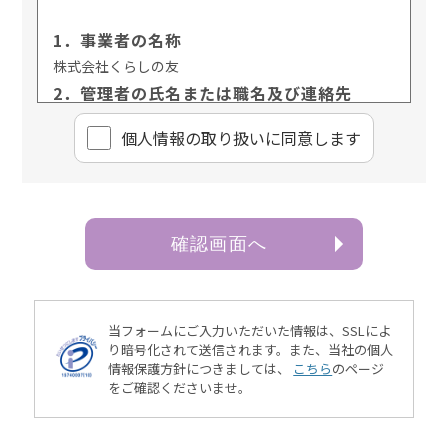
1．事業者の名称
株式会社くらしの友
2．管理者の氏名または職名及び連絡先
管理者名：個人情報保護管理責任者 樋口 佳浩
個⼈情報の取り扱いに同意します
連絡先：03-3735-3102
3．個人情報の利用目的
ご本人より書面等（ホームページや電子メール等によ
るものを含む。以下「書面」という）に記載された個
確認画面へ
人情報を直接取得する場合、お客様情報は、お客様の
お問い合わせ・お申込みに関する回答、資料送付、会
員情報の変更等に利用いたします。
4．個人情報の第三者提供
当フォームにご入力いただいた情報は、SSLによ
当社は、次に掲げる場合を除き、お客様の個人情報を
り暗号化されて送信されます。
また、当社の個人
情報保護方針につきましては、
こちら
のページ
第三者に提供することはございません。
をご確認くださいませ。
（1）ご本人様の同意がある場合
（2）法令に基づく場合