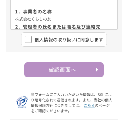
1．事業者の名称
株式会社くらしの友
2．管理者の氏名または職名及び連絡先
管理者名：個人情報保護管理責任者 樋口 佳浩
個⼈情報の取り扱いに同意します
連絡先：03-3735-3102
3．個人情報の利用目的
ご本人より書面等（ホームページや電子メール等によ
るものを含む。以下「書面」という）に記載された個
確認画面へ
人情報を直接取得する場合、お客様情報は、お客様の
お問い合わせ・お申込みに関する回答、資料送付、会
員情報の変更等に利用いたします。
4．個人情報の第三者提供
当フォームにご入力いただいた情報は、SSLによ
当社は、次に掲げる場合を除き、お客様の個人情報を
り暗号化されて送信されます。
また、当社の個人
情報保護方針につきましては、
こちら
のページ
第三者に提供することはございません。
をご確認くださいませ。
（1）ご本人様の同意がある場合
（2）法令に基づく場合