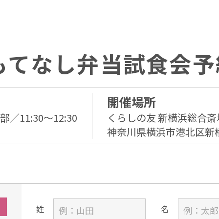
もてなし弁当試食会予
開催場所
部／11:30～12:30
くらしの友 新横浜総合斎
神奈川県横浜市港北区新
姓
名