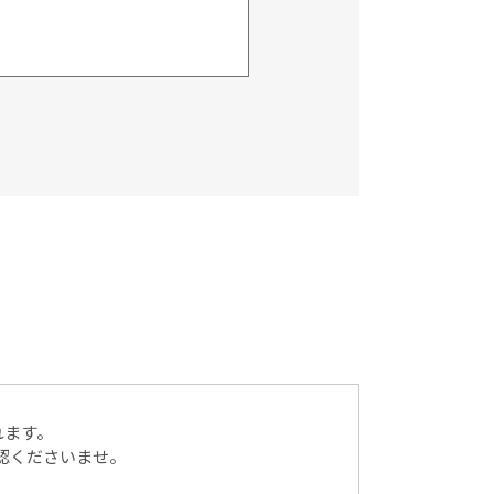
）に記載された個人情報を
送付、会員情報の変更等に
ん。
れます。
同意を得ることが困難な
認くださいませ。