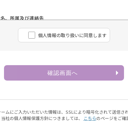
職名、所属及び連絡先
理責任者 樋口 佳浩
個⼈情報の取り扱いに同意します
ページや電子メール等によるものを含む。以下「書面」という
情報は、お客様のお問い合わせ・お申込みに関する回答、資料
確認画面へ
供
除き、お客様の個人情報を第三者に提供することはございませ
ある場合
ォームにご入力いただいた情報は、SSLにより暗号化されて送信さ
は財産の保護のために必要がある場合であって、ご本人様の
、当社の個人情報保護方針につきましては、
こちら
のページをご確