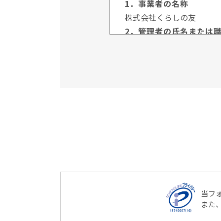
1．事業者の名称
株式会社くらしの友
2．管理者の氏名または
管理者名：個人情報保護管
所属部署：総合企画本部
連絡先：03-3735-3102
3．個人情報の利用目的
ご本人より書面等（ホーム
直接取得する場合、お客様
利用いたします。
4．個人情報の第三者提
当社は、次に掲げる場合を
（1）ご本人様の同意が
（2）法令に基づく場合
当フ
（3）人の生命、身体又
また
場合