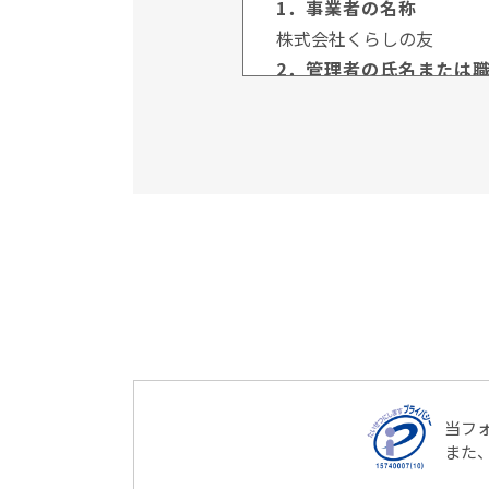
1．事業者の名称
株式会社くらしの友
2．管理者の氏名または
管理者名：個人情報保護管
連絡先：03-3735-3102
3．個人情報の利用目的
ご本人より書面等（ホーム
直接取得する場合、お客様
利用いたします。
4．個人情報の第三者提
当社は、次に掲げる場合を
（1）ご本人様の同意が
（2）法令に基づく場合
（3）人の生命、身体又
当フ
場合
また
（4）公衆衛生の向上又