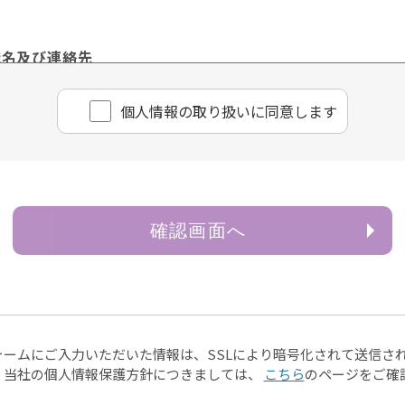
職名及び連絡先
理責任者 樋口 佳浩
個⼈情報の取り扱いに同意します
ページや電子メール等によるものを含む。以下「書面」という
情報は、お客様のお問い合わせ・お申込みに関する回答、資料
確認画面へ
供
除き、お客様の個人情報を第三者に提供することはございませ
ある場合
は財産の保護のために必要がある場合であって、ご本人様の
ォームにご入力いただいた情報は、SSLにより暗号化されて送信さ
、当社の個人情報保護方針につきましては、
こちら
のページをご確
は児童の健全な育成の推進のために特に必要がある場合であ