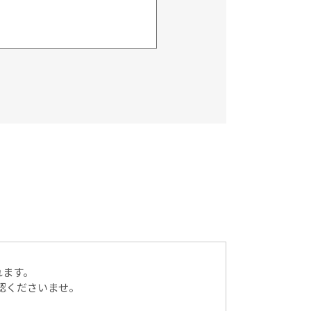
）に記載された個人情報を
送付、会員情報の変更等に
ん。
同意を得ることが困難な
れます。
認くださいませ。
って、ご本人様の同意を