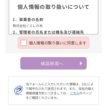
個人情報の取り扱いについて
1．事業者の名称
株式会社くらしの友
2．管理者の氏名または職名及び連絡先
管理者名：個人情報保護管理責任者 樋口 佳浩
個⼈情報の取り扱いに同意します
連絡先：03-3735-3102
3．個人情報の利用目的
ご本人より書面等（ホームページや電子メール等によ
るものを含む。以下「書面」という）に記載された個
確認画面へ
人情報を直接取得する場合、お客様情報は、お客様の
お問い合わせ・お申込みに関する回答、資料送付、会
員情報の変更等に利用いたします。
当フォームにご入力いただいた情報は、SSLによ
4．個人情報の第三者提供
り暗号化されて送信されます。
また、当社の個人
情報保護方針につきましては、
こちら
のページ
当社は、次に掲げる場合を除き、お客様の個人情報を
をご確認くださいませ。
第三者に提供することはございません。
（1）ご本人様の同意がある場合