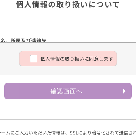
個人情報の取り扱いについて
職名、所属及び連絡先
理責任者 樋口 佳浩
個⼈情報の取り扱いに同意します
ページや電子メール等によるものを含む。以下「書面」という
確認画面へ
情報は、お客様のお問い合わせ・お申込みに関する回答、資料
供
除き、お客様の個人情報を第三者に提供することはございませ
ある場合
ォームにご入力いただいた情報は、SSLにより暗号化されて送信さ