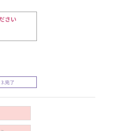
ださい
り
3.完了