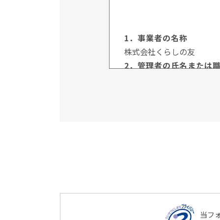
1．事業者の名称
株式会社くらしの友
2．管理者の氏名または
管理者名：個人情報保護管
所属部署：総合企画本部
連絡先：03-3735-3102
3．個人情報の利用目的
ご本人より書面等（ホーム
直接取得する場合、お客様
利用いたします。
4．個人情報の第三者提
当社は、次に掲げる場合を
（1）ご本人様の同意が
当フ
（2）法令に基づく場合