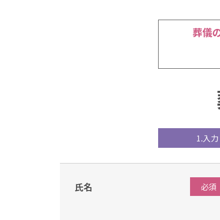
葬儀
1.入力
氏名
必須