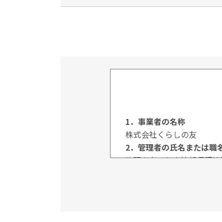
1．事業者の名称
株式会社くらしの友
2．管理者の氏名または職
管理者名：個人情報保護管
所属部署：総合企画本部
連絡先：03-3735-3102
3．個人情報の利用目的
ご本人より書面等（ホーム