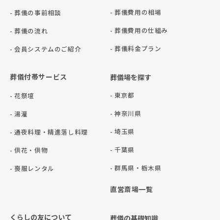
- 葬儀費用の相場
- 葬儀の事前相談
- 葬儀費用の仕組み
- 葬儀の流れ
- 葬儀料金プラン
- 会員システムのご紹介
葬儀付帯サービス
葬儀場を探す
- 東京都
- 花祭壇
- 神奈川県
- 湯灌
- 埼玉県
- 通夜料理・精進落し料理
- 千葉県
- 供花・供物
- 群⾺県・栃⽊県
- 喪服レンタル
直営斎場一覧
くらしの友について
葬儀の基礎知識