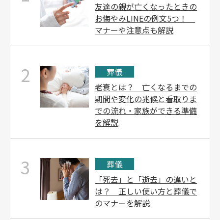
友達の親が亡くなったときの
お悔やみLINEの例文5つ！
マナーや注意点も解説
2
葬儀
老衰とは？ 亡くなるまでの
期間や変化の兆候と看取りま
での流れ・家族ができる準備
を解説
3
葬儀
「死去」と「逝去」の違いと
は？ 正しい使い方と葬儀で
のマナーを解説