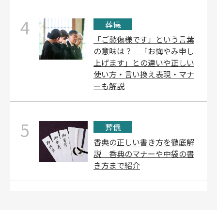
4
葬儀
「ご愁傷様です」という言葉
の意味は？ 「お悔やみ申し
上げます」との違いや正しい
使い方・言い換え表現・マナ
ーも解説
5
葬儀
香典の正しい書き方を徹底解
説 香典のマナーや中袋の書
き方まで紹介