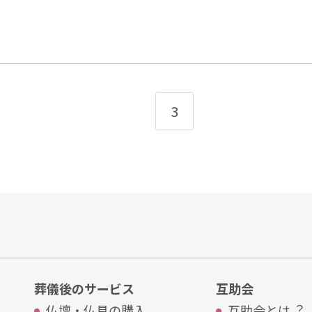
3
葬儀後のサービス
互助会
仏壇・仏具の購入
互助会とは︖