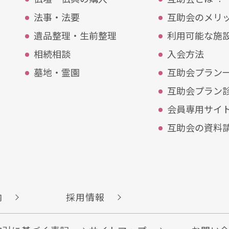
法事・法要
互助会のメリ
遺品整理・⽣前整理
利⽤可能な施
相続相談
入会方法
墓地・霊園
互助会プラン
互助会プラン
会員専⽤サイ
互助会の資料
案内
採用情報