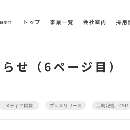
トップ
事業一覧
会社案内
採用
知らせ（6ページ目）
メディア
掲載
プレス
リリース
活動報告
／CSR