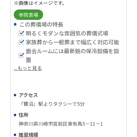
※画像はイメージです。
寺院斎場
この葬儀場の特⻑
明るくモダンな雰囲気の葬儀式場
家族葬から一般葬まで幅広く対応可能
面会ルームには最新鋭の保冷設備を設
置
...もっと見る
アクセス
「鷺沼」駅よりタクシーで5分
住所
神奈川県川崎市宮前区東有馬5－11－1
推奨規模