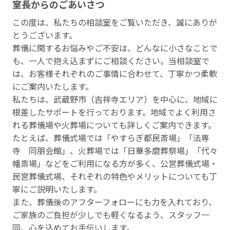
室⻑からのごあいさつ
この度は、私たちの相談室をご覧いただき、誠にありが
とうございます。
葬儀に関するお悩みやご不安は、どんなに小さなことで
も、一人で抱え込まずにご相談ください。当相談室で
は、お客様それぞれのご事情に合わせて、丁寧かつ柔軟
にご案内いたします。
私たちは、武蔵野市（吉祥寺エリア）を中心に、地域に
根差したサポートを行っております。地域でよく利用さ
れる葬儀場や火葬場についても詳しくご案内できます。
たとえば、葬儀式場では「やすらぎ都民斎場」「法専
寺 同朋会館」、火葬場では「日華多磨葬祭場」「代々
幡斎場」などをご利用になる方が多く、公営葬儀式場・
民営葬儀式場、それぞれの特色やメリットについても丁
寧にご説明いたします。
また、葬儀後のアフターフォローにも力を入れており、
ご家族のご負担が少しでも軽くなるよう、スタッフ一
同、心を込めてお手伝いします。