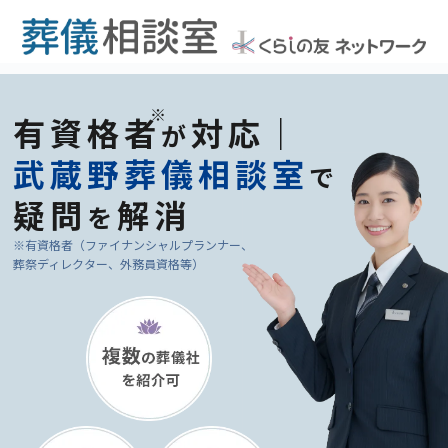
有資格者
対応｜
が
武蔵野葬儀相談室
で
疑問
解消
を
※有資格者（ファイナンシャルプランナー、
葬祭ディレクター、外務員資格等）