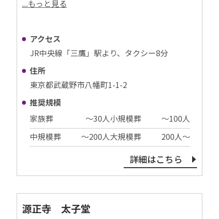
...もっと見る
アクセス
JR中央線「三鷹」駅より、タクシー8分
住所
東京都武蔵野市八幡町1-1-2
推奨規模
家族葬
〜30⼈
小規模葬
〜100⼈
中規模葬
〜200⼈
大規模葬
200⼈〜
詳細はこちら
源正寺 太子堂