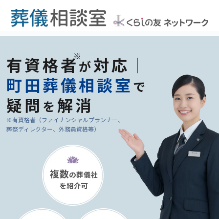
有資格者
対応｜
が
町田葬儀相談室
で
疑問
解消
を
※有資格者（ファイナンシャルプランナー、
葬祭ディレクター、外務員資格等）