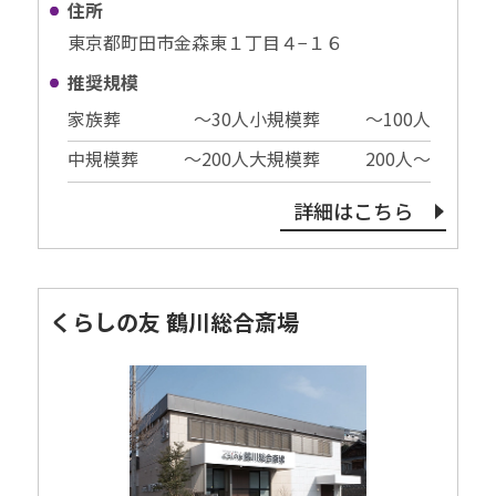
住所
東京都町田市金森東１丁目４−１６
推奨規模
家族葬
〜30⼈
小規模葬
〜100⼈
中規模葬
〜200⼈
大規模葬
200⼈〜
詳細はこちら
くらしの友 鶴川総合斎場