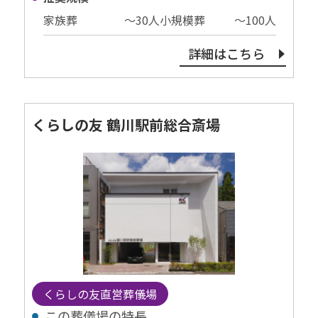
家族葬
〜30⼈
小規模葬
〜100⼈
詳細はこちら
くらしの友 鶴川駅前総合斎場
くらしの友直営葬儀場
この葬儀場の特⻑