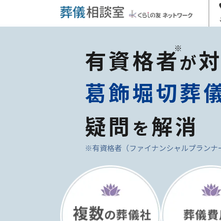
有資格者
が
葛飾堀切葬
疑問
解消
を
※有資格者（ファイナンシャルプランナ