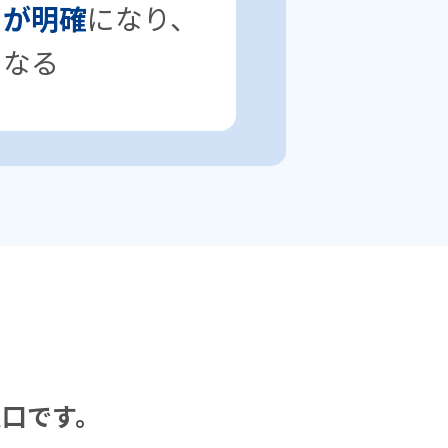
とが明確
になり、
になる
。
窓⼝です。