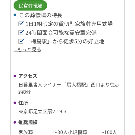
民営葬儀場
この葬儀場の特⻑
1日1組限定の貸切型家族葬専用式場
24時間面会可能な霊安室完備
「梅島駅」から徒歩5分の好立地
...もっと見る
アクセス
日暮里舎人ライナー「扇大橋駅」西口より徒歩
約8分
住所
東京都足立区扇2-19-3
推奨規模
家族葬
〜30⼈
小規模葬
〜100⼈