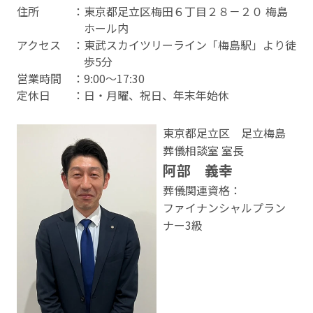
住所
：東京都足立区梅田６丁目２８－２０ 梅島
ホール内
アクセス
：東武スカイツリーライン「梅島駅」より徒
歩5分
営業時間
：9:00〜17:30
定休⽇
：日・月曜、祝日、年末年始休
東京都足立区 足立梅島
葬儀相談室 室⻑
阿部 義幸
葬儀関連資格：
ファイナンシャルプラン
ナー3級