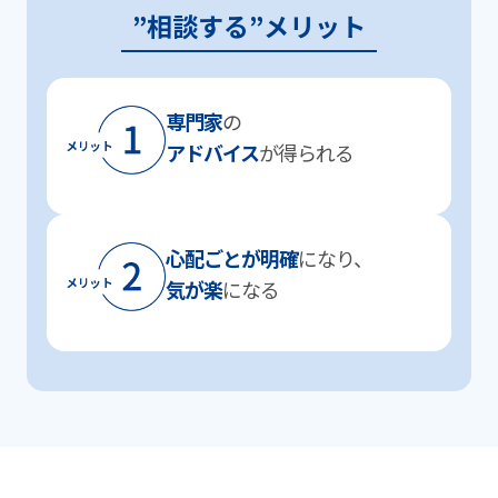
”相談する”メリット
専⾨家
の
アドバイス
が得られる
⼼配ごとが明確
になり、
気が楽
になる