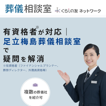
有資格者
対応｜
が
足立梅島葬儀相談室
で
疑問
解消
を
※有資格者（ファイナンシャルプランナー、
葬祭ディレクター、外務員資格等）